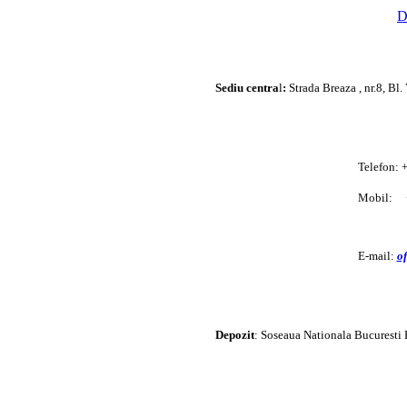
D
Sediu centra
l
:
Strada Breaza , nr.8, Bl
Telefon: 
_
Mobil:
________
E-mail:
o
Depozit
: Soseaua Nationala Bucuresti