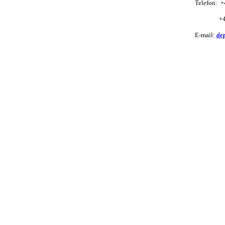
Telefon: 
________
___ ___
+
E-mail:
de